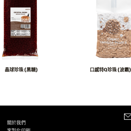
晶球珍珠 (黑糖)
口感特Q珍珠 (波霸)
關於我們
客製化印刷