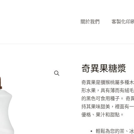
關於我們
客製化印
奇異果糖漿
奇異果是獼猴桃屬多種木
形水果，具有薄而有絨毛
的黑色可食用種子。 奇
持其果味甜美，裡面有一
優格、果汁和甜點。
輕鬆為您的茶、冰