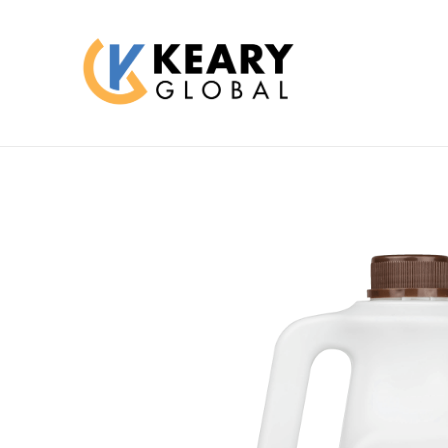
跳
至
主
要
內
容