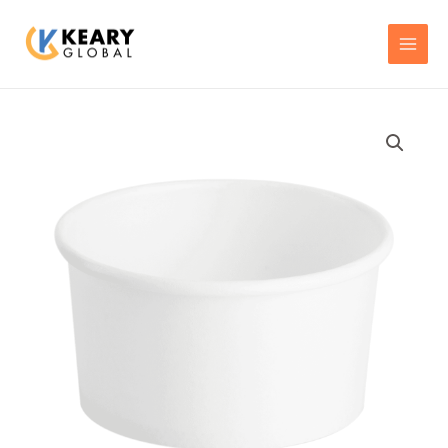
跳
MAI
至
MEN
主
要
內
容