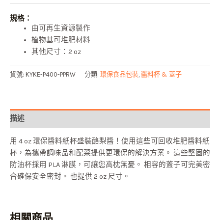
規格：
由可再生資源製作
植物基可堆肥材料
其他尺寸：2 oz
貨號:
KYKE-P400-PPRW
分類:
環保食品包裝
,
醬料杯 & 蓋子
描述
用 4 oz 環保醬料紙杯盛裝酪梨醬！使用這些可回收堆肥醬料紙
杯，為攜帶調味品和配菜提供更環保的解決方案。 這些堅固的
防油杯採用 PLA 淋膜，可讓您高枕無憂。 相容的蓋子可完美密
合確保安全密封。 也提供 2 oz 尺寸。
相關商品