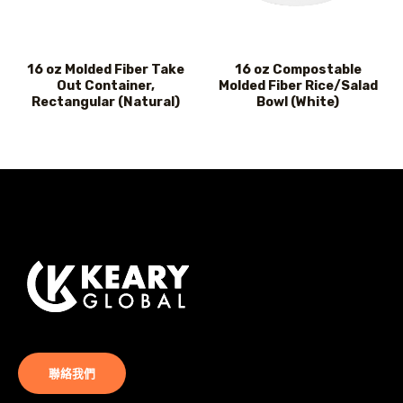
16 oz Molded Fiber Take
16 oz Compostable
Out Container,
Molded Fiber Rice/Salad
Rectangular (Natural)
Bowl (White)
聯絡我們