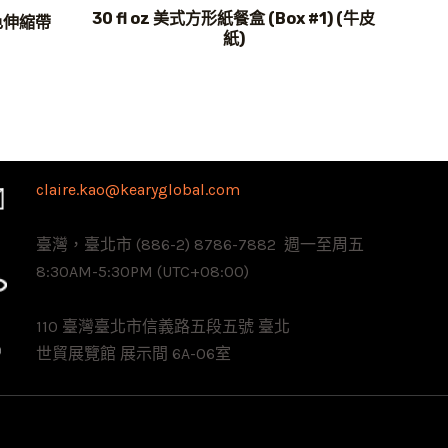
30 fl oz 美式方形紙餐盒 (Box #1) (牛皮
黑色伸縮帶
紙)
claire.kao@kearyglobal.com
臺灣，臺北市 (886-2) 8786-7882 ​ 週一至周五
8:30AM-5:30PM (UTC+08:00)
110 臺灣臺北市信義路五段五號 臺北
世貿展覽館 展示間 6A-06室