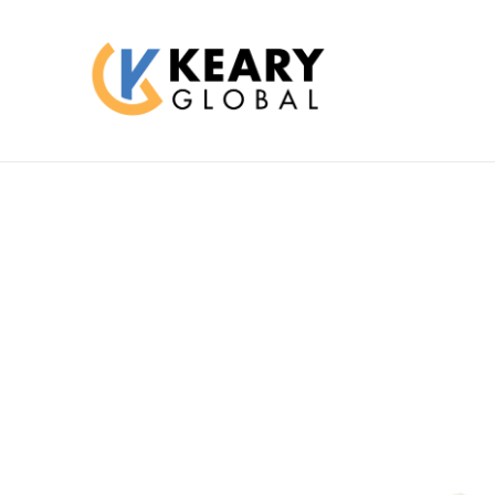
跳
至
主
要
內
容