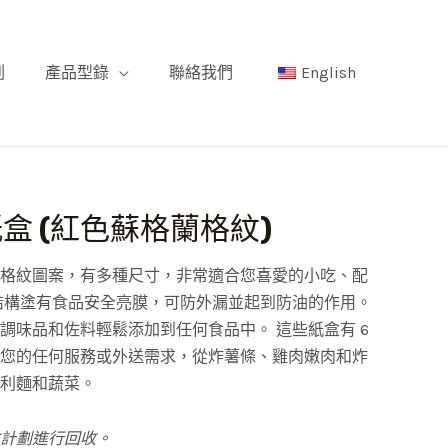
刷
產品型錄
聯絡我們
English
型紙盒 (紅色蘇格蘭格紋)
格紋圖案，有多種尺寸，非常適合您喜愛的小吃、配
結構塗有食品安全亮膜，可防外漏並起到防油的作用。
調味品和佐料輕鬆添加到任何食品中。 這些紙盒有 6
您的任何服務或外送需求，從炸薯條、雞肉嫩肉和炸
利麵和蔬菜。
計劃進行回收。