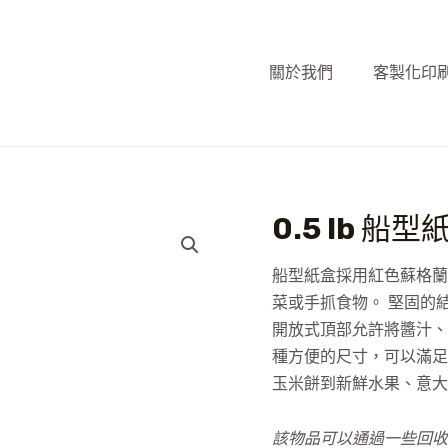
關於我們
客製化印
0.5 lb 船
船型紙盒採用紅色蘇格蘭
菜或手抓食物。 堅固的
開放式頂部允許將醬汁、
種方便的尺寸，可以滿足
玉米餅到新鮮水果、意大
該物品可以通過一些回收